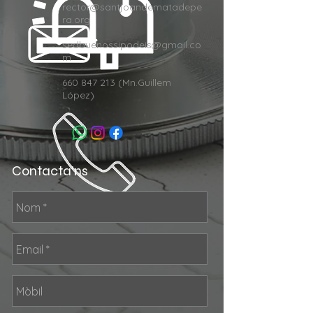
rector@santjoandematadepe
ra.org
sedbuenossipodeis@gmail.co
m
660 847 213 (Mn.Guillem
López)
Contacta'ns