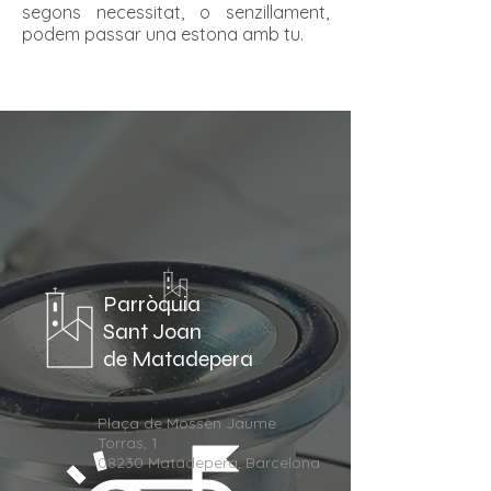
segons necessitat, o senzillament,
podem passar una estona amb tu.
Parròquia
Sant Joan
de Matadepera
Plaça de Mossèn Jaume
Torras, 1
08230 Matadepera, Barcelona