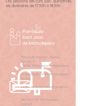
Les sessions del curs són quinzenals,
els divendres de 17:30h a 18:30h
Parròquia
Sant Joan
de Matadepera
Plaça de Mossèn Jaume
Torras, 1
08230 Matadepera, Barcelona
rector@santjoandematadepe
ra.org
sedbuenossipodeis@gmail.co
m
660 847 213 (Mn.Guillem
López)