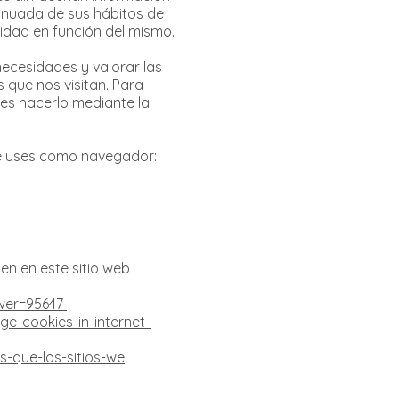
inuada de sus hábitos de
cidad en función del mismo.
necesidades y valorar las
s que nos visitan. Para
des hacerlo mediante la
ue uses como navegador:
en en este sitio web
swer=95647
-cookies-in-internet-
s-que-los-sitios-we