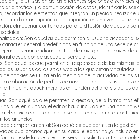
ación y la utilización de las diferentes opciones o servicios 
olar el tráfico y la comunicación de datos, identificar la ses
o, recordar los elementos que integran un pedido, realizar 
a solicitud de inscripción o participación en un evento, utiliz
ción, almacenar contenidos para la difusión de videos o so
sociales.
alización: Son aquéllas que permiten al usuario acceder al s
 carácter general predefinidas en función de una serie de crit
jemplo serian el idioma, el tipo de navegador a través del cu
ional desde donde accede al servicio, etc.
s: Son aquéllas que permiten al responsable de las mismas, el
 los usuarios de los sitios web a los que están vinculadas.
 de cookies se utiliza en la medición de la actividad de los si
 la elaboración de perfiles de navegación de los usuarios de 
 el fin de introducir mejoras en función del análisis de los 
cio.
ias: Son aquéllas que permiten la gestión, de la forma más efi
arios que, en su caso, el editor haya incluido en una página 
a el servicio solicitado en base a criterios como el contenid
n los anuncios.
idad comportamental: Son aquéllas que permiten la gestión,
pacios publicitarios que, en su caso, el editor haya incluido 
aforma desde la que presta el servicio solicitado. Estas coo