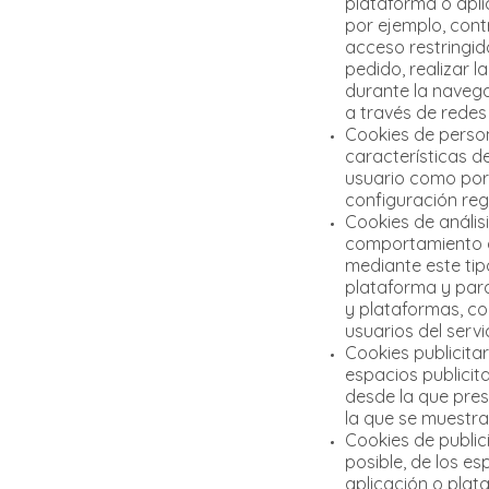
plataforma o aplic
por ejemplo, contr
acceso restringid
pedido, realizar l
durante la navega
a través de redes 
Cookies de person
características de
usuario como por e
configuración reg
Cookies de análisi
comportamiento de
mediante este tipo
plataforma y para
y plataformas, con
usuarios del servi
Cookies publicitar
espacios publicit
desde la que prest
la que se muestra
Cookies de public
posible, de los es
aplicación o plat