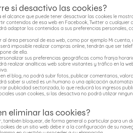
re si desactivo las cookies?
 el alcance que puede tener desactivar las cookies le most
r contenidos de esa web en Facebook, Twitter o cualquier ot
odrá adaptar los contenidos a sus preferencias personales, co
al área personal de esa web, como por ejemplo Mi cuenta, o 
 será imposible realizar compras online, tendrán que ser telef
spone de ella.
ersonalizar sus preferencias geográficas como franja horaria,
drá realizar analíticas web sobre visitantes y tráfico en la web
iva.
en el blog, no podrá subir fotos, publicar comentarios, valor
á saber si usted es un humano o una aplicación automatiz
ar publicidad sectorizada, lo que reducirá los ingresos public
ciales usan cookies, si las desactiva no podrá utilizar ningun
n eliminar las cookies?
ar, también bloquear, de forma general o particular para un d
cookies de un sitio web debe ir a la configuración de su nave
dominio en cuestión y proceder a su eliminación.