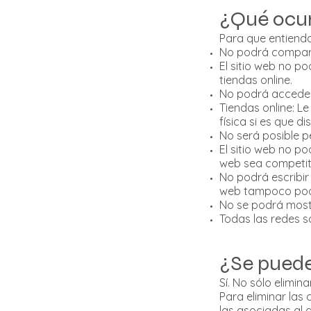
¿Qué ocur
Para que entienda
No podrá comparti
El sitio web no p
tiendas online.
No podrá acceder 
Tiendas online: Le
física si es que di
No será posible p
El sitio web no po
web sea competit
No podrá escribir 
web tampoco podr
No se podrá mostr
Todas las redes so
¿Se puede
Sí. No sólo elimin
Para eliminar las 
las asociadas al 