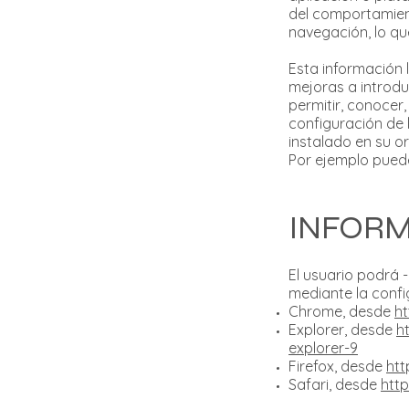
del comportamient
navegación, lo qu
Esta información 
mejoras a introduc
permitir, conocer
configuración de
instalado en su o
Por ejemplo pued
INFORM
El usuario podrá 
mediante la confi
Chrome, desde
h
Explorer, desde
h
explorer-9
Firefox, desde
htt
Safari, desde
htt