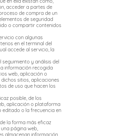
que en ella existan como,
ión, acceder a partes de
el proceso de compra de un
ar elementos de seguridad
nido o compartir contenidos
ervicio con algunas
erios en el terminal del
al accede al servicio, la
 seguimiento y análisis del
 La información recogida
tios web, aplicación o
dichos sitios, aplicaciones
datos de uso que hacen los
caz posible, de los
web, aplicación o plataforma
o editado o la frecuencia en
 de la forma más eficaz
en una página web,
kies almacenan información