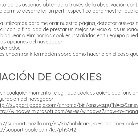
o de los usuarios obtenida a través de la observación cont
e permite desarrollar un perfil específico para mostrar publi
la utilizamos para mejorar nuestra página, detectar nuevas 
ir con la finalidad de prestar un mejor servicio a los usuario
, bloquear o eliminar las cookies instaladas en tu equipo pue
 las opciones del navegador
rdenador.
es encontrar información sobre cómo hacerlo en el caso q
ACIÓN DE COOKIES
-en cualquier momento- elegir qué cookies quiere que funcion
guración del navegador:
ttp://support.google.com/chrome/bin/answer.py?hl=es&an
ttp://windows.microsoft.com/es-es/windows7/how-to-manage
p://support.mozilla.org/es/kb/habilitar-y-deshabilitar-cookie
p://support.apple.com/kb/ph5042